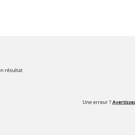
recherche
ressources
n résultat
Une erreur ?
Avertisse