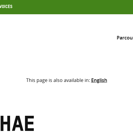
Voices
Parcou
Inclure
This page is also available in:
English
Sélectionner l’emplacement d
RECHERCHE
Saisir
les
termes
Shae
de