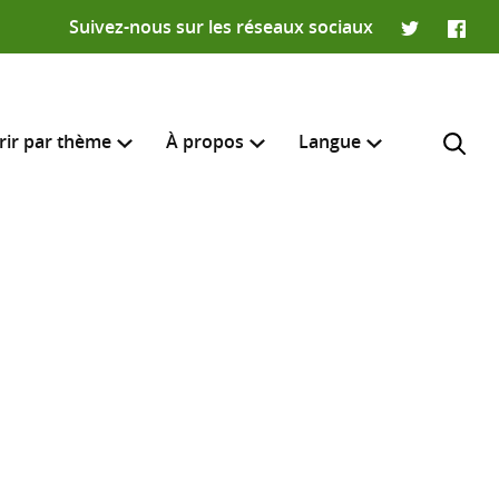
Suivez-nous sur les réseaux sociaux
Twitter
Faceb
rir par thème
À propos
Langue
English
e recherche
R