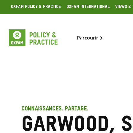
Skip
Oxfam Policy & Practice
Oxfam International
Views & 
to
content
Parcourir
CONNAISSANCES. PARTAGE.
Garwood, 