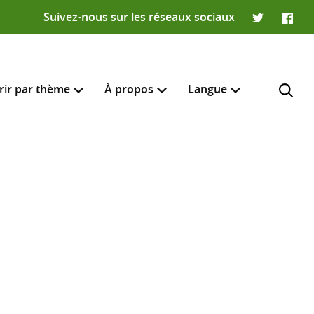
Suivez-nous sur les réseaux sociaux
Twitter
Faceb
rir par thème
À propos
Langue
English
e recherche
R