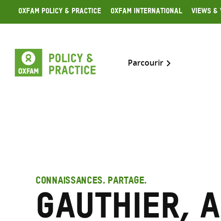
Skip
Oxfam Policy & Practice
Oxfam International
Views & 
to
content
Parcourir
CONNAISSANCES. PARTAGE.
Gauthier, 