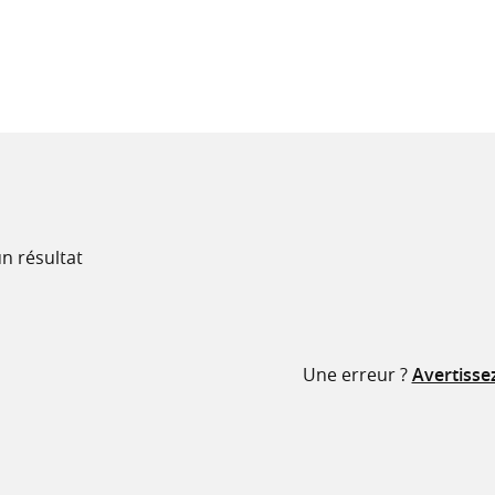
recherche
ressources
n résultat
Une erreur ?
Avertisse