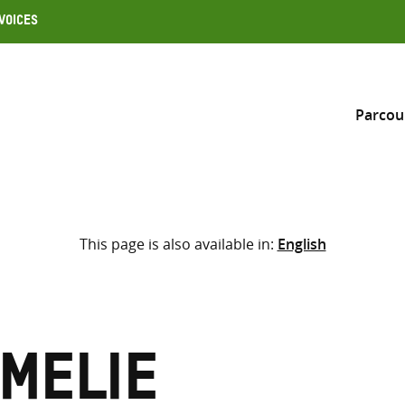
Voices
Parcou
Inclure
This page is also available in:
English
Sélectionner l’emplacement d
RECHERCHE
Saisir
les
termes
Amelie
de