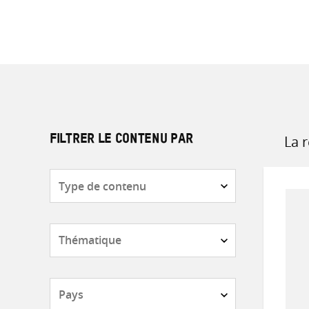
La 
FILTRER LE CONTENU PAR
Sort
by
Type
de
contenu
Thématique
Pays