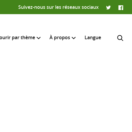
Suivez-nous sur les réseaux sociaux
Twitter
Faceb
ourir par thème
À propos
Langue
e recherche
R