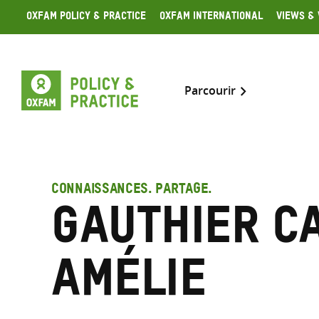
Skip
Oxfam Policy & Practice
Oxfam International
Views & 
to
content
Parcourir
CONNAISSANCES. PARTAGE.
Gauthier C
Amélie