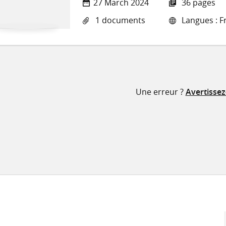
27 March 2024
36 pages
1 documents
Langues : F
Une erreur ?
Avertisse