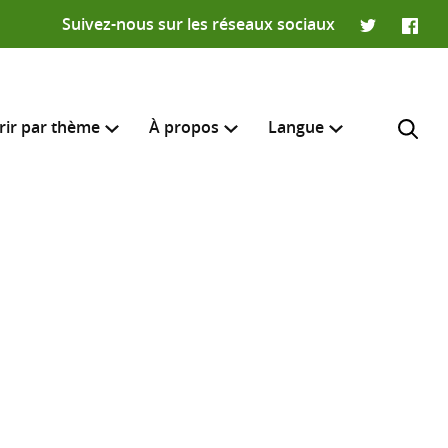
Suivez-nous sur les réseaux sociaux
Twitter
Faceb
rir par thème
À propos
Langue
English
e recherche
R