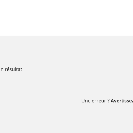
recherche
ressources
n résultat
Une erreur ?
Avertisse