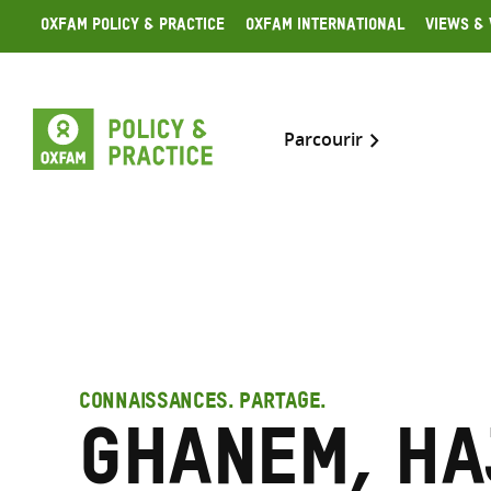
Skip
Oxfam Policy & Practice
Oxfam International
Views & 
to
content
Parcourir
CONNAISSANCES. PARTAGE.
Ghanem, Ha