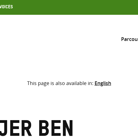
Voices
Parcou
Inclure
This page is also available in:
English
Sélectionner l’emplacement d
RECHERCHE
Saisir
les
termes
jer Ben
de