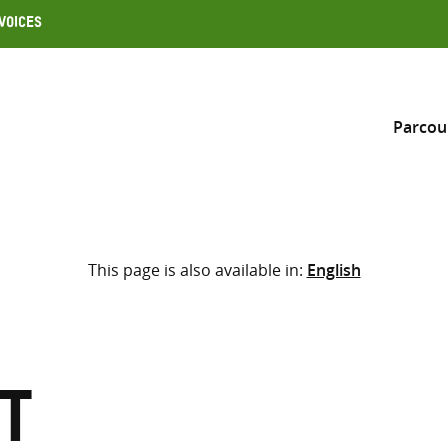
Voices
Parcou
Inclure
This page is also available in:
English
Sélectionner l’emplacement d
RECHERCHE
Saisir
les
termes
t
de