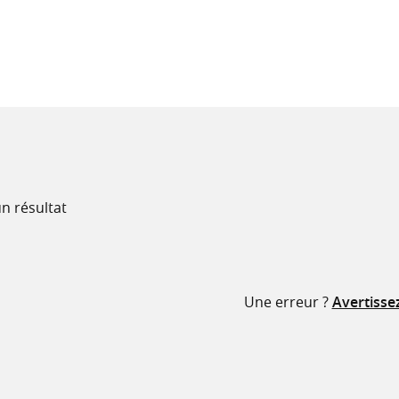
recherche
ressources
n résultat
Une erreur ?
Avertisse