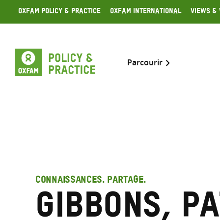
Skip
Oxfam Policy & Practice
Oxfam International
Views & 
to
content
Parcourir
CONNAISSANCES. PARTAGE.
Gibbons, Pa