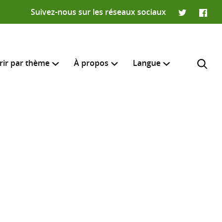
Suivez-nous sur les réseaux sociaux
Twitter
Faceb
rir par thème
À propos
Langue
English
e recherche
R