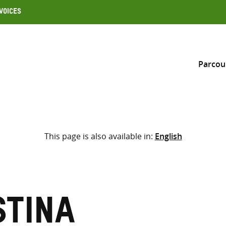
Voices
Parcou
Inclure
This page is also available in:
English
Sélectionner l’emplacement d
RECHERCHE
Saisir
les
termes
stina
de