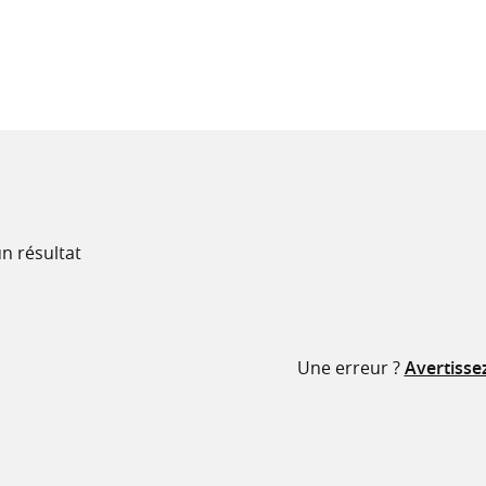
recherche
ressources
n résultat
Une erreur ?
Avertisse