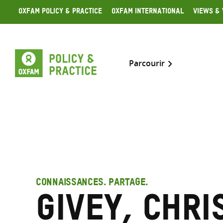
Skip
Oxfam Policy & Practice
Oxfam International
Views & 
to
content
Parcourir
CONNAISSANCES. PARTAGE.
Givey, Chri