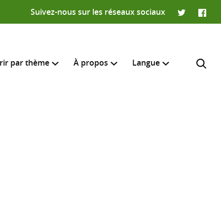
Suivez-nous sur les réseaux sociaux
Twitter
Faceb
rir par thème
À propos
Langue
English
e recherche
R