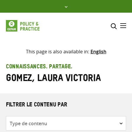
Skip
to
content
Me
Inclure
Sélectionner l’emplacement d
This page is also available in:
English
RECHERCHER
Saisir
CONNAISSANCES. PARTAGE.
les
Gomez, Laura Victoria
termes
de
recherche
FILTRER LE CONTENU PAR
Type
de