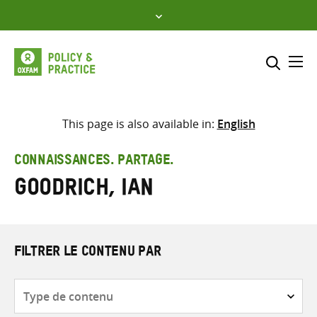
Skip
to
content
Me
Inclure
Sélectionner l’emplacement d
This page is also available in:
English
RECHERCHER
Saisir
CONNAISSANCES. PARTAGE.
les
Goodrich, Ian
termes
de
recherche
FILTRER LE CONTENU PAR
Type
de