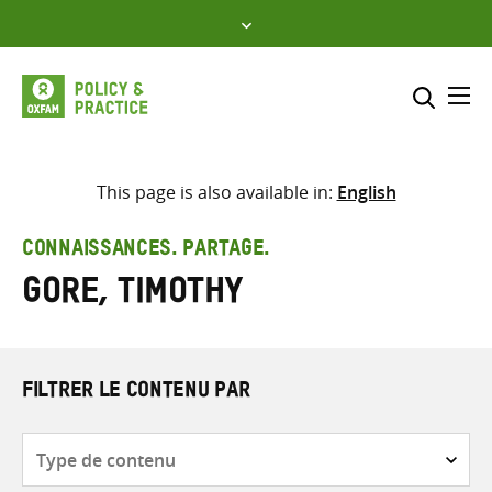
Skip
to
content
Me
Inclure
Sélectionner l’emplacement d
This page is also available in:
English
RECHERCHER
Saisir
CONNAISSANCES. PARTAGE.
les
Gore, Timothy
termes
de
recherche
FILTRER LE CONTENU PAR
Type
de