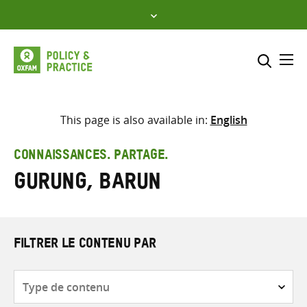
Skip
to
content
Me
Inclure
Sélectionner l’emplacement d
This page is also available in:
English
RECHERCHER
Saisir
CONNAISSANCES. PARTAGE.
les
Gurung, Barun
termes
de
recherche
FILTRER LE CONTENU PAR
Type
de