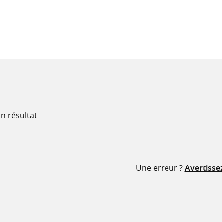
recherche
ressources
n résultat
Une erreur ?
Avertisse