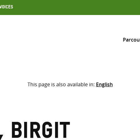
Voices
Parcou
Inclure
This page is also available in:
English
Sélectionner l’emplacement d
RECHERCHE
Saisir
les
termes
 Birgit
de