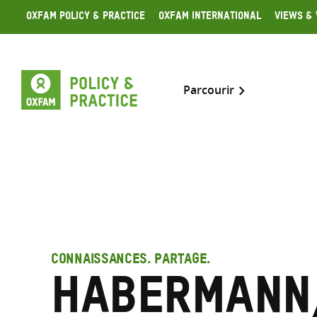
Skip
Oxfam Policy & Practice
Oxfam International
Views & 
to
content
Parcourir
CONNAISSANCES. PARTAGE.
Habermann,