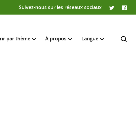
Suivez-nous sur les réseaux sociaux
Twitter
Faceb
rir par thème
À propos
Langue
English
e recherche
R