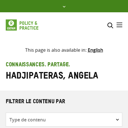
Skip
to
content
Me
Inclure
Sélectionner l’emplacement d
This page is also available in:
English
RECHERCHER
Saisir
CONNAISSANCES. PARTAGE.
les
Hadjipateras, Angela
termes
de
recherche
FILTRER LE CONTENU PAR
Type
de