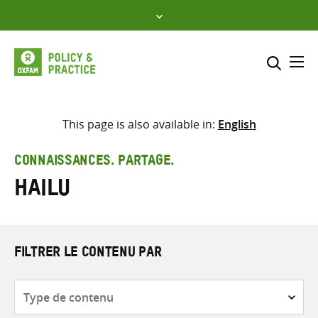
Skip
to
content
Me
Inclure
Sélectionner l’emplacement d
This page is also available in:
English
RECHERCHER
Saisir
CONNAISSANCES. PARTAGE.
les
Hailu
termes
de
recherche
FILTRER LE CONTENU PAR
Type
de