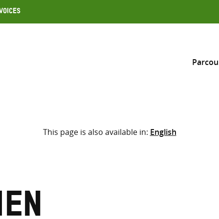
Voices
Parcou
Inclure
This page is also available in:
English
Sélectionner l’emplacement d
RECHERCHE
Saisir
les
termes
hen
de