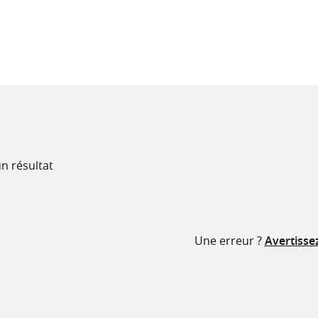
recherche
ressources
n résultat
Une erreur ?
Avertisse