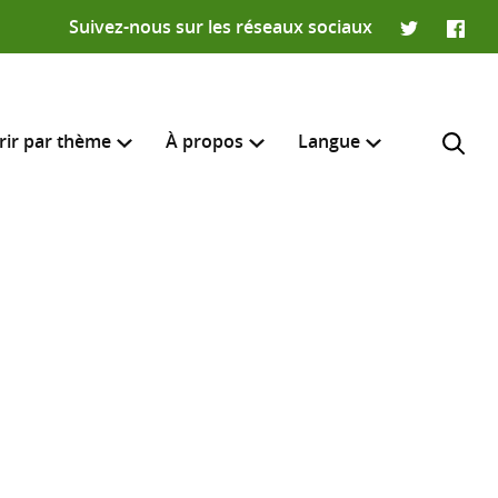
Suivez-nous sur les réseaux sociaux
Twitter
Faceb
rir par thème
À propos
Langue
English
e recherche
R