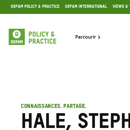
Skip
Oxfam Policy & Practice
Oxfam International
Views & 
to
content
Parcourir
CONNAISSANCES. PARTAGE.
Hale, Step