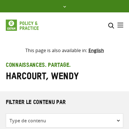
Skip
to
content
Me
Inclure
Sélectionner l’emplacement d
This page is also available in:
English
RECHERCHER
Saisir
CONNAISSANCES. PARTAGE.
les
Harcourt, Wendy
termes
de
recherche
FILTRER LE CONTENU PAR
Type
de