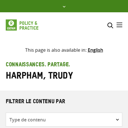
Skip
to
content
Me
Inclure
Sélectionner l’emplacement d
This page is also available in:
English
RECHERCHER
Saisir
CONNAISSANCES. PARTAGE.
les
Harpham, Trudy
termes
de
recherche
FILTRER LE CONTENU PAR
Type
de