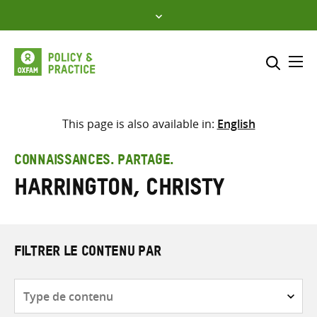
Skip
to
content
Me
Inclure
Sélectionner l’emplacement d
This page is also available in:
English
RECHERCHER
Saisir
CONNAISSANCES. PARTAGE.
les
Harrington, Christy
termes
de
recherche
FILTRER LE CONTENU PAR
Type
de