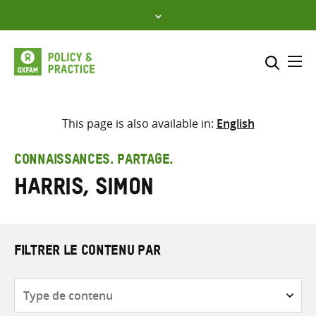
Skip
to
content
Me
Inclure
Sélectionner l’emplacement d
This page is also available in:
English
RECHERCHER
Saisir
CONNAISSANCES. PARTAGE.
les
Harris, Simon
termes
de
recherche
FILTRER LE CONTENU PAR
Type
de