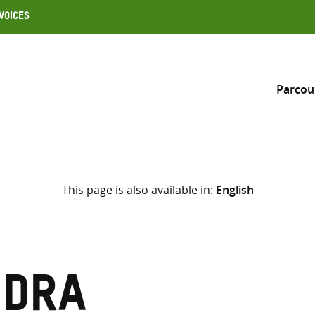
Voices
Parcou
Inclure
This page is also available in:
English
Sélectionner l’emplacement d
RECHERCHE
Saisir
les
termes
ndra
de