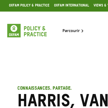
Skip
Oxfam Policy & Practice
Oxfam International
Views & 
to
content
Parcourir
CONNAISSANCES. PARTAGE.
Harris, Va