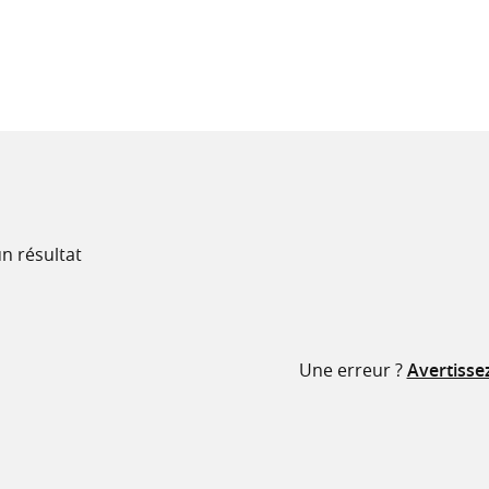
recherche
ressources
n résultat
Une erreur ?
Avertisse