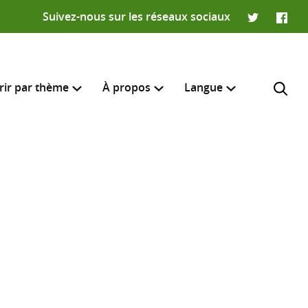
Suivez-nous sur les réseaux sociaux
Twitter
Faceb
rir par thème
À propos
Langue
English
e recherche
R