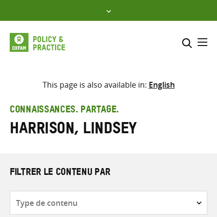
Skip
to
content
Me
Inclure
Sélectionner l’emplacement d
This page is also available in:
English
RECHERCHER
Saisir
CONNAISSANCES. PARTAGE.
les
Harrison, Lindsey
termes
de
recherche
FILTRER LE CONTENU PAR
Type
de