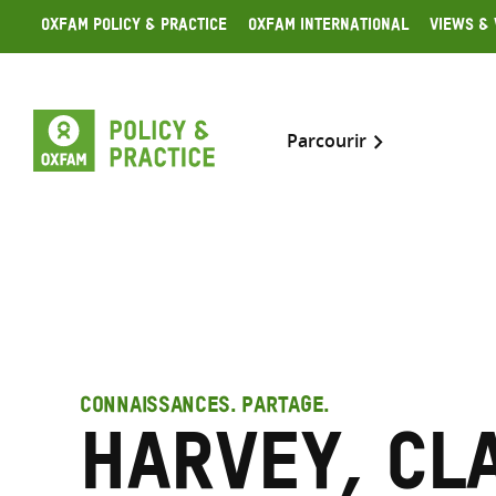
Skip
Oxfam Policy & Practice
Oxfam International
Views & 
to
content
Parcourir
CONNAISSANCES. PARTAGE.
Harvey, Cl