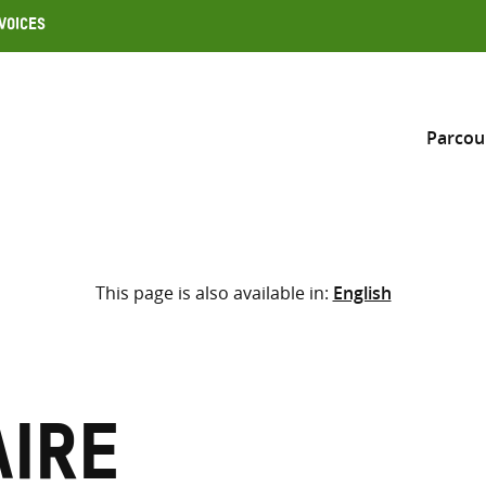
Voices
Parcou
Inclure
This page is also available in:
English
Sélectionner l’emplacement d
RECHERCHE
Saisir
les
termes
aire
de