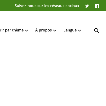
Suivez-nous sur les réseaux sociaux
Twitter
Faceb
rir par thème
À propos
Langue
English
e recherche
R