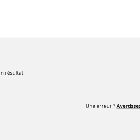
recherche
ressources
n résultat
Une erreur ?
Avertisse