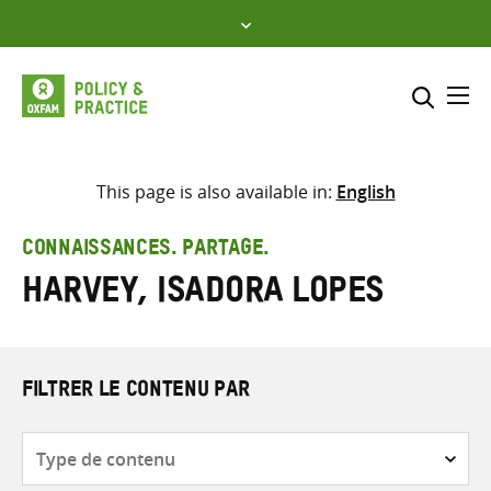
Skip
to
content
Me
Inclure
Sélectionner l’emplacement d
This page is also available in:
English
RECHERCHER
Saisir
CONNAISSANCES. PARTAGE.
les
Harvey, Isadora Lopes
termes
de
recherche
FILTRER LE CONTENU PAR
Type
de