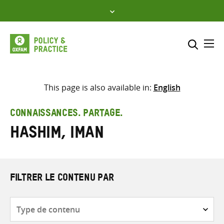
Skip
to
content
Me
Inclure
Sélectionner l’emplacement d
This page is also available in:
English
RECHERCHER
Saisir
CONNAISSANCES. PARTAGE.
les
Hashim, Iman
termes
de
recherche
FILTRER LE CONTENU PAR
Type
de