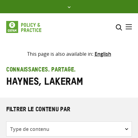
Skip
to
content
Me
Inclure
Sélectionner l’emplacement d
This page is also available in:
English
RECHERCHER
Saisir
CONNAISSANCES. PARTAGE.
les
Haynes, Lakeram
termes
de
recherche
FILTRER LE CONTENU PAR
Type
de