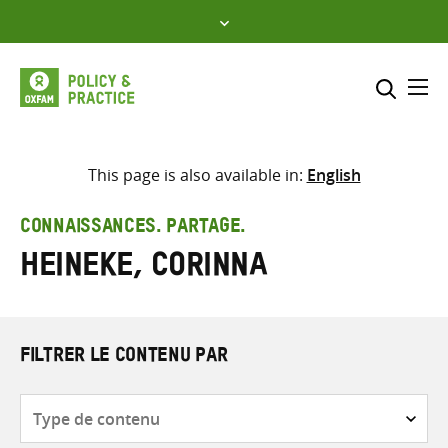
Skip
to
content
Me
Inclure
Sélectionner l’emplacement d
This page is also available in:
English
RECHERCHER
Saisir
CONNAISSANCES. PARTAGE.
les
Heineke, Corinna
termes
de
recherche
FILTRER LE CONTENU PAR
Type
de