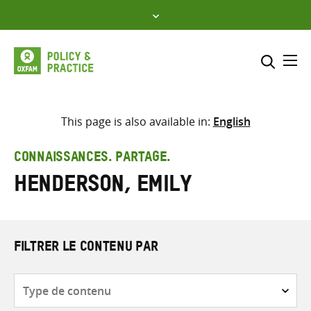
Skip
to
content
Me
Inclure
Sélectionner l’emplacement d
This page is also available in:
English
RECHERCHER
Saisir
CONNAISSANCES. PARTAGE.
les
Henderson, Emily
termes
de
recherche
FILTRER LE CONTENU PAR
Type
de