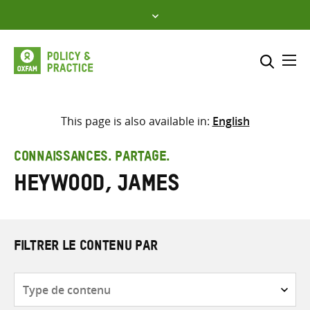
Skip
to
content
Me
Inclure
Sélectionner l’emplacement d
This page is also available in:
English
RECHERCHER
Saisir
CONNAISSANCES. PARTAGE.
les
Heywood, James
termes
de
recherche
FILTRER LE CONTENU PAR
Type
de