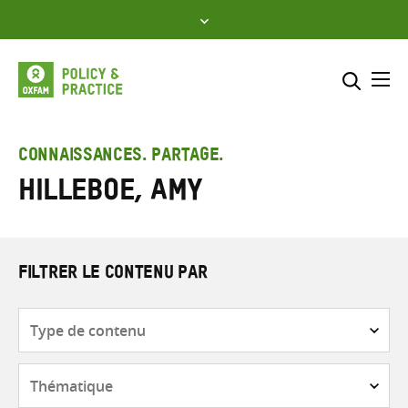
Skip
to
content
Me
Inclure
Sélectionner l’emplacement d
CONNAISSANCES. PARTAGE.
Hilleboe, Amy
RECHERCHER
Saisir
les
termes
de
FILTRER LE CONTENU PAR
recherche
Type
de
contenu
Thématique