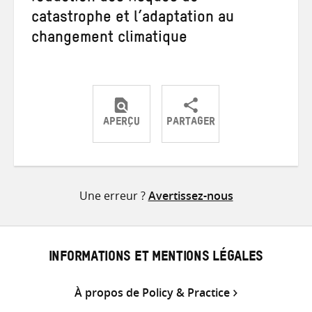
catastrophe et l’adaptation au
changement climatique
APERÇU
PARTAGER
Partager
Partager
Partager
sur
sur
par
Twitter
Facebook
e-
Une erreur ?
Avertissez-nous
mail
INFORMATIONS ET MENTIONS LÉGALES
À propos de Policy & Practice