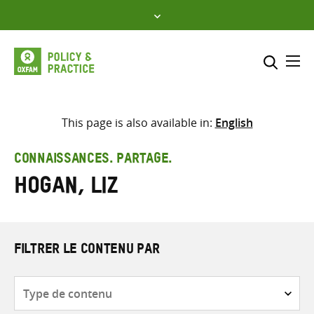
Skip
to
content
Me
Inclure
Sélectionner l’emplacement d
This page is also available in:
English
RECHERCHER
Saisir
CONNAISSANCES. PARTAGE.
les
Hogan, Liz
termes
de
recherche
FILTRER LE CONTENU PAR
Type
de