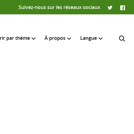
Suivez-nous sur les réseaux sociaux
Twitter
Faceb
rir par thème
À propos
Langue
English
e recherche
R