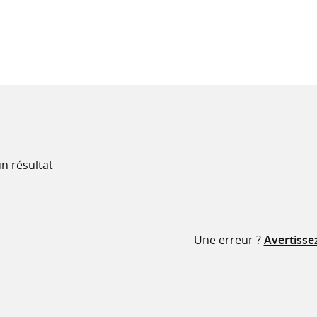
recherche
ressources
n résultat
Une erreur ?
Avertisse