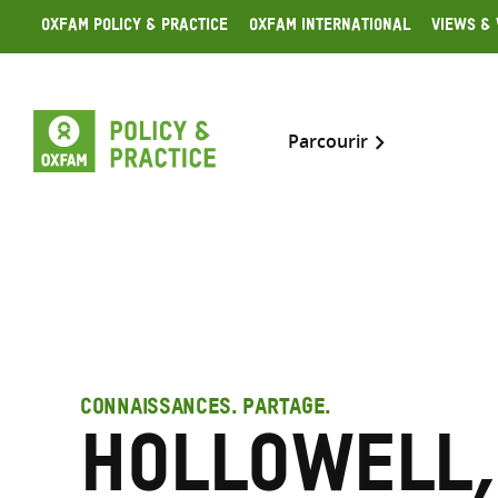
Skip
Oxfam Policy & Practice
Oxfam International
Views & 
to
content
Parcourir
CONNAISSANCES. PARTAGE.
Hollowell,