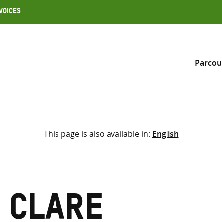
Voices
Parcou
Inclure
This page is also available in:
English
Sélectionner l’emplacement d
RECHERCHE
Saisir
les
termes
 Clare
de