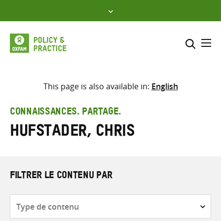
Skip
to
content
Me
Inclure
Sélectionner l’emplacement d
This page is also available in:
English
RECHERCHER
Saisir
CONNAISSANCES. PARTAGE.
les
Hufstader, Chris
termes
de
recherche
FILTRER LE CONTENU PAR
Type
de