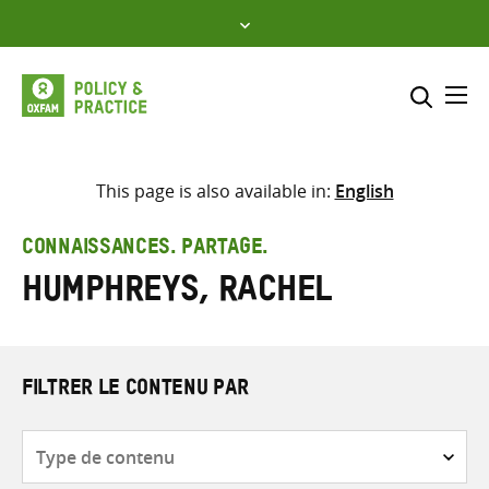
Skip
to
content
Me
Inclure
Sélectionner l’emplacement d
This page is also available in:
English
RECHERCHER
Saisir
CONNAISSANCES. PARTAGE.
les
Humphreys, Rachel
termes
de
recherche
FILTRER LE CONTENU PAR
Type
de