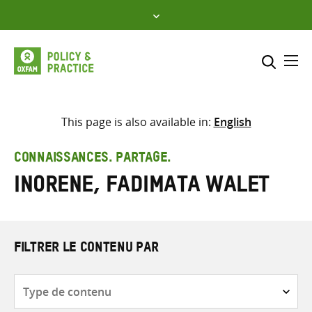
Skip
to
content
Me
Inclure
Sélectionner l’emplacement d
This page is also available in:
English
RECHERCHER
Saisir
CONNAISSANCES. PARTAGE.
les
Inorene, Fadimata Walet
termes
de
recherche
FILTRER LE CONTENU PAR
Type
de