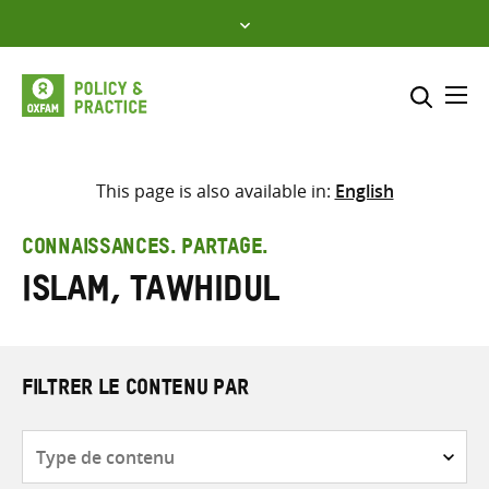
Skip
to
content
Me
Inclure
Sélectionner l’emplacement d
This page is also available in:
English
RECHERCHER
Saisir
CONNAISSANCES. PARTAGE.
les
Islam, Tawhidul
termes
de
recherche
FILTRER LE CONTENU PAR
Type
de