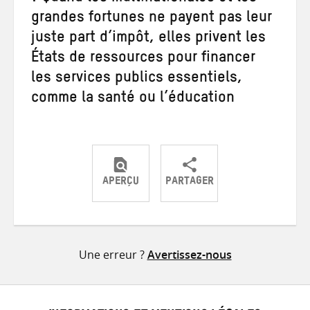
grandes fortunes ne payent pas leur
juste part d’impôt, elles privent les
États de ressources pour financer
les services publics essentiels,
comme la santé ou l’éducation
APERÇU
PARTAGER
Partager
Partager
Partager
sur
sur
par
Twitter
Facebook
e-
Une erreur ?
Avertissez-nous
mail