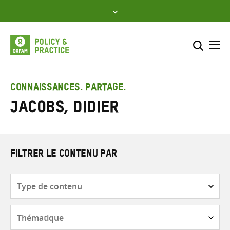
Skip
to
content
Me
Inclure
Sélectionner l’emplacement d
CONNAISSANCES. PARTAGE.
Jacobs, Didier
RECHERCHER
Saisir
les
termes
de
FILTRER LE CONTENU PAR
recherche
Type
de
contenu
Thématique