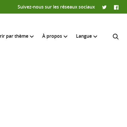
Suivez-nous sur les réseaux sociaux
Twitter
Faceb
rir par thème
À propos
Langue
English
e recherche
R