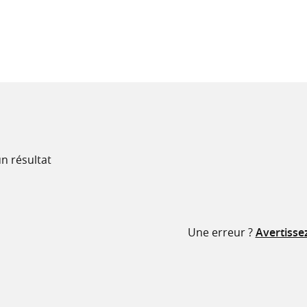
recherche
ressources
n résultat
Une erreur ?
Avertisse