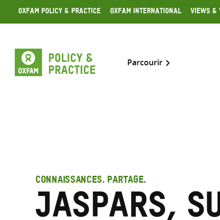
Skip
Oxfam Policy & Practice
Oxfam International
Views & 
to
content
Parcourir
CONNAISSANCES. PARTAGE.
Jaspars, S