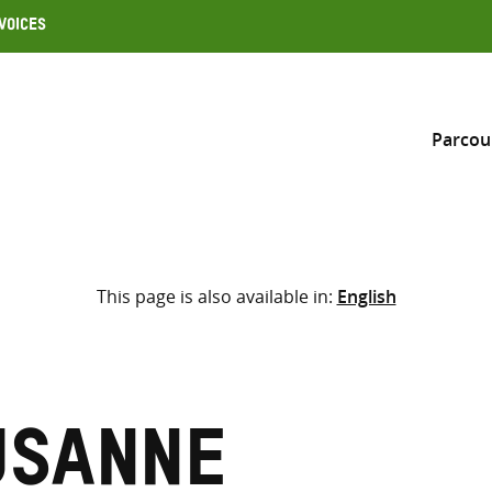
Voices
Parcou
Inclure
This page is also available in:
English
Sélectionner l’emplacement d
RECHERCHE
Saisir
les
termes
usanne
de