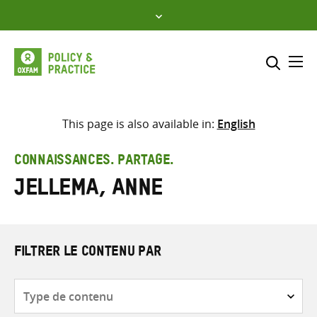
Skip
to
content
Me
Inclure
Sélectionner l’emplacement d
This page is also available in:
English
RECHERCHER
Saisir
CONNAISSANCES. PARTAGE.
les
Jellema, Anne
termes
de
recherche
FILTRER LE CONTENU PAR
Type
de