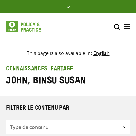
Skip
to
content
Me
Inclure
Sélectionner l’emplacement d
This page is also available in:
English
RECHERCHER
Saisir
CONNAISSANCES. PARTAGE.
les
John, Binsu Susan
termes
de
recherche
FILTRER LE CONTENU PAR
Type
de