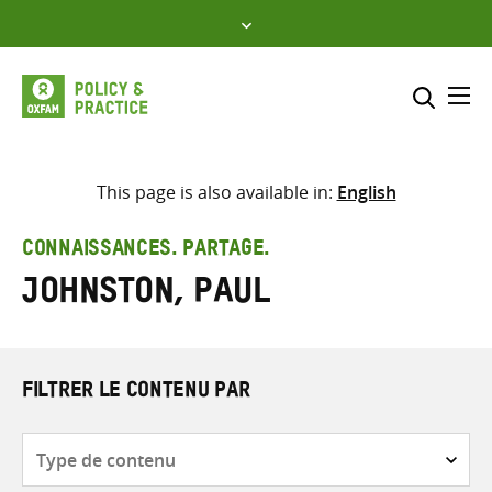
Skip
to
content
Me
Inclure
Sélectionner l’emplacement d
This page is also available in:
English
RECHERCHER
Saisir
CONNAISSANCES. PARTAGE.
les
Johnston, Paul
termes
de
recherche
FILTRER LE CONTENU PAR
Type
de