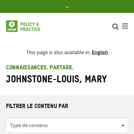
Skip
to
content
Me
Inclure
Sélectionner l’emplacement d
This page is also available in:
English
RECHERCHER
Saisir
CONNAISSANCES. PARTAGE.
les
Johnstone-Louis, Mary
termes
de
recherche
FILTRER LE CONTENU PAR
Type
de