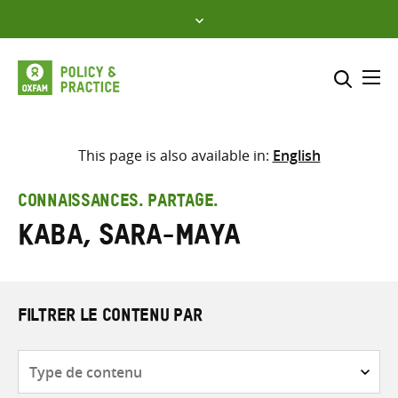
Skip
to
content
Me
Inclure
Sélectionner l’emplacement d
This page is also available in:
English
RECHERCHER
Saisir
CONNAISSANCES. PARTAGE.
les
Kaba, Sara-Maya
termes
de
recherche
FILTRER LE CONTENU PAR
Type
de