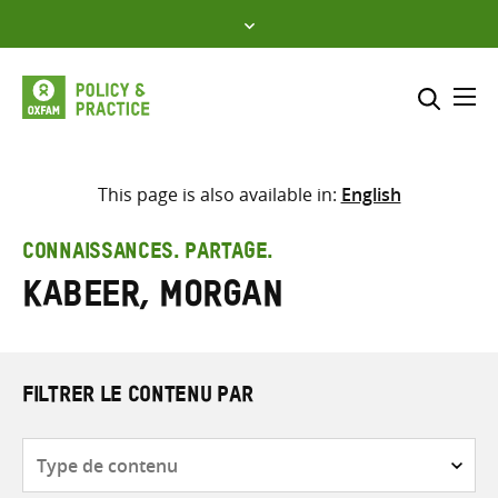
Skip
to
content
Me
Inclure
Sélectionner l’emplacement d
This page is also available in:
English
RECHERCHER
Saisir
CONNAISSANCES. PARTAGE.
les
Kabeer, Morgan
termes
de
recherche
FILTRER LE CONTENU PAR
Type
de