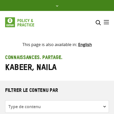
Skip
to
content
Me
Inclure
Sélectionner l’emplacement d
This page is also available in:
English
RECHERCHER
Saisir
CONNAISSANCES. PARTAGE.
les
Kabeer, Naila
termes
de
recherche
FILTRER LE CONTENU PAR
Type
de