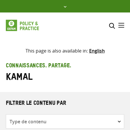
Skip
to
content
Me
Inclure
Sélectionner l’emplacement d
This page is also available in:
English
RECHERCHER
Saisir
CONNAISSANCES. PARTAGE.
les
Kamal
termes
de
recherche
FILTRER LE CONTENU PAR
Type
de