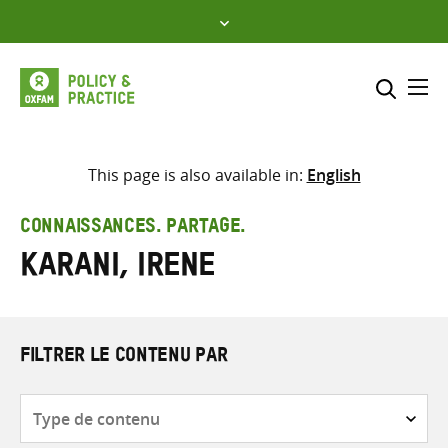
Skip
to
content
Me
Inclure
Sélectionner l’emplacement d
This page is also available in:
English
RECHERCHER
Saisir
CONNAISSANCES. PARTAGE.
les
Karani, Irene
termes
de
recherche
FILTRER LE CONTENU PAR
Type
de