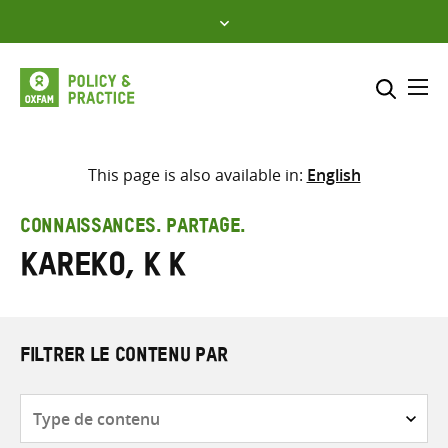
Skip
to
content
Me
Inclure
Sélectionner l’emplacement d
This page is also available in:
English
RECHERCHER
Saisir
CONNAISSANCES. PARTAGE.
les
Kareko, K K
termes
de
recherche
FILTRER LE CONTENU PAR
Type
de