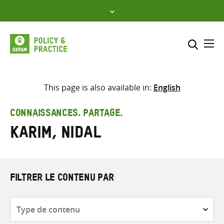
Skip
to
content
Me
Inclure
Sélectionner l’emplacement d
This page is also available in:
English
RECHERCHER
Saisir
CONNAISSANCES. PARTAGE.
les
Karim, Nidal
termes
de
recherche
FILTRER LE CONTENU PAR
Type
de