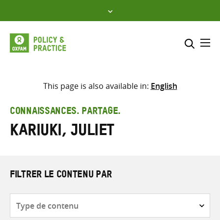
Skip
to
content
Me
Inclure
Sélectionner l’emplacement d
This page is also available in:
English
RECHERCHER
Saisir
CONNAISSANCES. PARTAGE.
les
Kariuki, Juliet
termes
de
recherche
FILTRER LE CONTENU PAR
Type
de