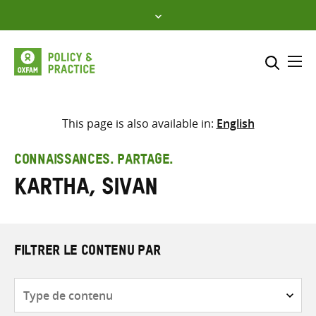
Skip
to
content
Me
Inclure
Sélectionner l’emplacement d
This page is also available in:
English
RECHERCHER
Saisir
CONNAISSANCES. PARTAGE.
les
Kartha, Sivan
termes
de
recherche
FILTRER LE CONTENU PAR
Type
de