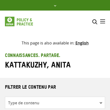
Skip
to
content
Me
Inclure
Sélectionner l’emplacement d
This page is also available in:
English
RECHERCHER
Saisir
CONNAISSANCES. PARTAGE.
les
Kattakuzhy, Anita
termes
de
recherche
FILTRER LE CONTENU PAR
Type
de